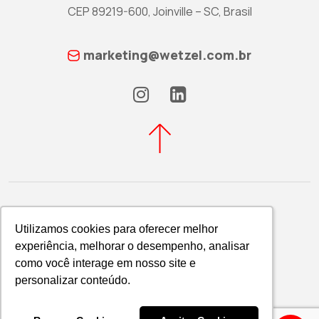
CEP 89219-600, Joinville – SC, Brasil
marketing@wetzel.com.br
Utilizamos cookies para oferecer melhor
Utilizamos cookies para oferecer melhor
experiência, melhorar o desempenho, analisar
experiência, melhorar o desempenho, analisar
Política de Privacidade
como você interage em nosso site e
como você interage em nosso site e
WETZEL S/A © 2026
personalizar conteúdo.
personalizar conteúdo.