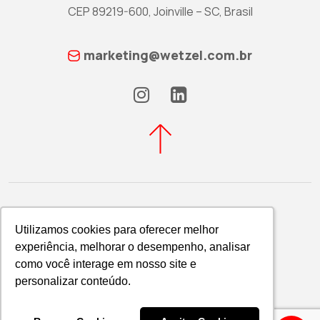
CEP 89219-600, Joinville – SC, Brasil
marketing@wetzel.com.br
Utilizamos cookies para oferecer melhor
Utilizamos cookies para oferecer melhor
experiência, melhorar o desempenho, analisar
experiência, melhorar o desempenho, analisar
Política de Privacidade
como você interage em nosso site e
como você interage em nosso site e
WETZEL S/A © 2026
personalizar conteúdo.
personalizar conteúdo.