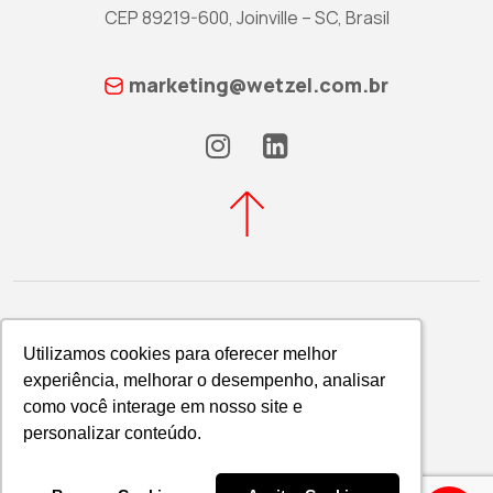
CEP 89219-600, Joinville – SC, Brasil
marketing@wetzel.com.br
Utilizamos cookies para oferecer melhor
Utilizamos cookies para oferecer melhor
experiência, melhorar o desempenho, analisar
experiência, melhorar o desempenho, analisar
Política de Privacidade
como você interage em nosso site e
como você interage em nosso site e
WETZEL S/A © 2026
personalizar conteúdo.
personalizar conteúdo.