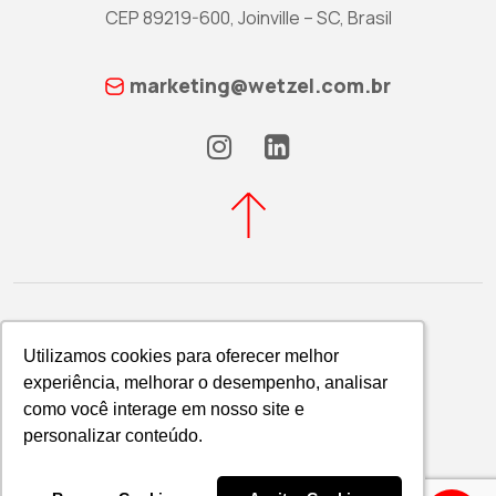
CEP 89219-600, Joinville – SC, Brasil
marketing@wetzel.com.br
Utilizamos cookies para oferecer melhor
Utilizamos cookies para oferecer melhor
experiência, melhorar o desempenho, analisar
experiência, melhorar o desempenho, analisar
Política de Privacidade
como você interage em nosso site e
como você interage em nosso site e
WETZEL S/A © 2026
personalizar conteúdo.
personalizar conteúdo.