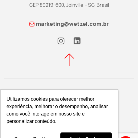
CEP 89219-600, Joinville – SC, Brasil
marketing@wetzel.com.br
Utilizamos cookies para oferecer melhor
Utilizamos cookies para oferecer melhor
experiência, melhorar o desempenho, analisar
experiência, melhorar o desempenho, analisar
Política de Privacidade
como você interage em nosso site e
como você interage em nosso site e
WETZEL S/A © 2026
personalizar conteúdo.
personalizar conteúdo.