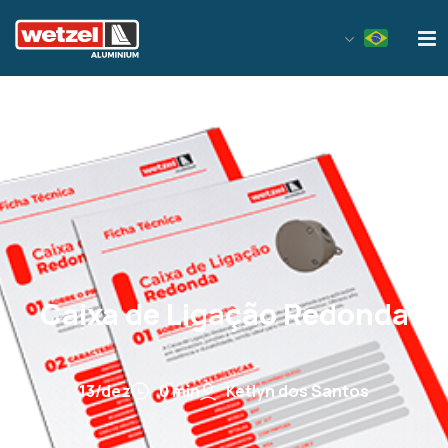
Wetzel Aluminium
Caixa de Ligação Redonda
13/dez
0 min
Ketlyn dos Santos