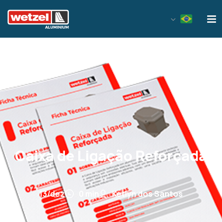
Wetzel Aluminium
Caixa de Ligação Reforçada
13/dez
0 min
Ketlyn dos Santos