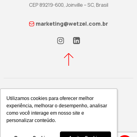
CEP 89219-600, Joinville – SC, Brasil
marketing@wetzel.com.br
Utilizamos cookies para oferecer melhor
Utilizamos cookies para oferecer melhor
experiência, melhorar o desempenho, analisar
experiência, melhorar o desempenho, analisar
Política de Privacidade
como você interage em nosso site e
como você interage em nosso site e
WETZEL S/A © 2026
personalizar conteúdo.
personalizar conteúdo.