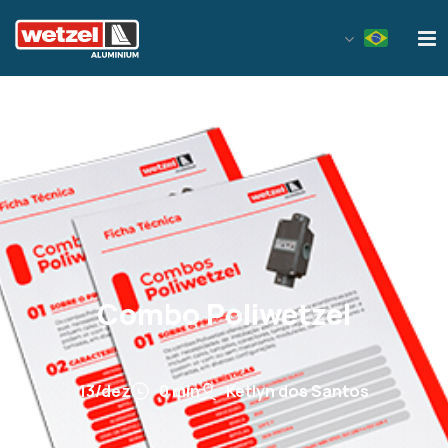
Wetzel Aluminium
Combo Poliwetzel
13/dez
0 min
Ketlyn dos Santos