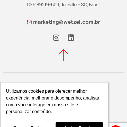
CEP 89219-600, Joinville – SC, Brasil
marketing@wetzel.com.br
Utilizamos cookies para oferecer melhor
Utilizamos cookies para oferecer melhor
experiência, melhorar o desempenho, analisar
experiência, melhorar o desempenho, analisar
Política de Privacidade
como você interage em nosso site e
como você interage em nosso site e
WETZEL S/A © 2026
personalizar conteúdo.
personalizar conteúdo.