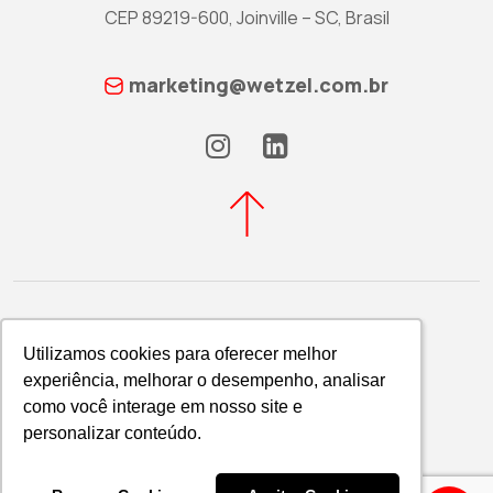
CEP 89219-600, Joinville – SC, Brasil
marketing@wetzel.com.br
Utilizamos cookies para oferecer melhor
Utilizamos cookies para oferecer melhor
experiência, melhorar o desempenho, analisar
experiência, melhorar o desempenho, analisar
Política de Privacidade
como você interage em nosso site e
como você interage em nosso site e
WETZEL S/A © 2026
personalizar conteúdo.
personalizar conteúdo.