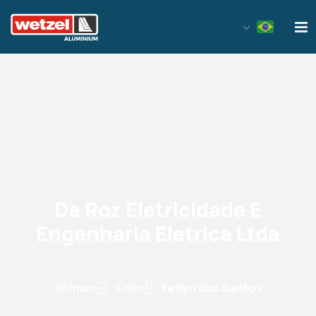
Wetzel Aluminium
Da Roz Eletricidade E
Engenharia Eletrica Ltda
30/mar
0 min
Ketlyn dos Santos