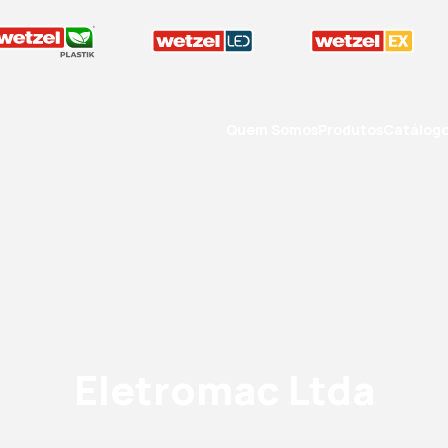
Quem Somos
Produtos
Catálog
Eletromac Ltda