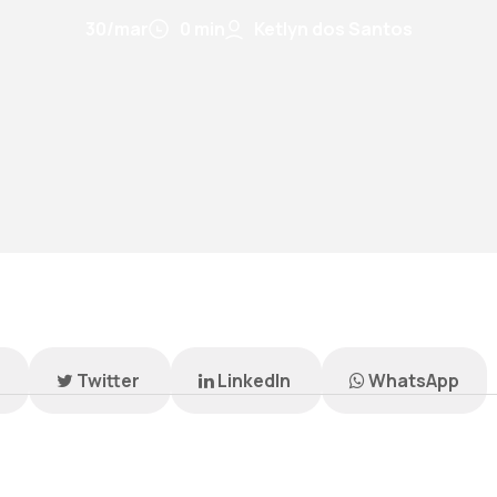
30/mar
0 min
Ketlyn dos Santos
k
Twitter
LinkedIn
WhatsApp