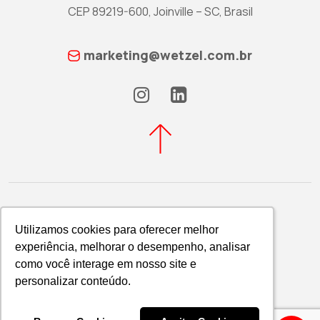
CEP 89219-600, Joinville – SC, Brasil
marketing@wetzel.com.br
Utilizamos cookies para oferecer melhor
Utilizamos cookies para oferecer melhor
experiência, melhorar o desempenho, analisar
experiência, melhorar o desempenho, analisar
Política de Privacidade
como você interage em nosso site e
como você interage em nosso site e
WETZEL S/A © 2026
personalizar conteúdo.
personalizar conteúdo.