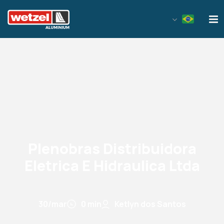
Wetzel Aluminium
Plenobras Distribuidora
Eletrica E Hidraulica Ltda
30/mar
0 min
Ketlyn dos Santos