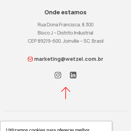
Onde estamos
Rua Dona Francisca, 8.300
Bloco J – Distrito Industrial
CEP 89219-600, Joinville – SC, Brasil
marketing@wetzel.com.br
Utilizamos cookies para oferecer melhor
Utilizamos cookies para oferecer melhor