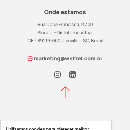
Onde estamos
Rua Dona Francisca, 8.300
Bloco J – Distrito Industrial
CEP 89219-600, Joinville – SC, Brasil
marketing@wetzel.com.br
Utilizamos cookies para oferecer melhor
Utilizamos cookies para oferecer melhor