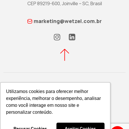
CEP 89219-600, Joinville – SC, Brasil
marketing@wetzel.com.br
Utilizamos cookies para oferecer melhor
Utilizamos cookies para oferecer melhor
experiência, melhorar o desempenho, analisar
experiência, melhorar o desempenho, analisar
Política de Privacidade
como você interage em nosso site e
como você interage em nosso site e
WETZEL S/A © 2026
personalizar conteúdo.
personalizar conteúdo.
Recusar Cookies
Recusar Cookies
Aceitar Cookies
Aceitar Cookies