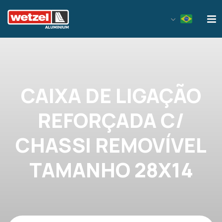
Wetzel Aluminium
CAIXA DE LIGAÇÃO
REFORÇADA C/
CHASSI REMOVÍVEL
TAMANHO 28X14