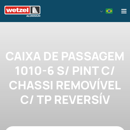
Wetzel Aluminium
CAIXA DE PASSAGEM
1010-6 S/ PINT C/
CHASSI REMOVÍVEL
C/ TP REVERSÍV