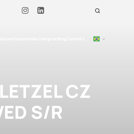
os
Downloads
Onde Comprar
Blog
Contato
LETZEL CZ
 VED S/R