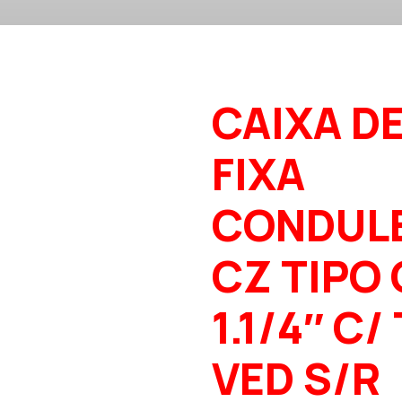
CAIXA D
FIXA
CONDUL
CZ TIPO 
1.1/4″ C/
VED S/R