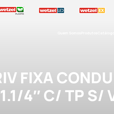
Quem Somos
Produtos
Catálog
RIV FIXA CONDU
1.1/4″ C/ TP S/