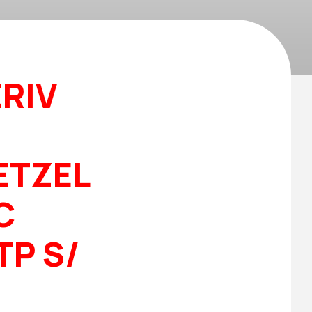
ERIV
ETZEL
C
 TP S/