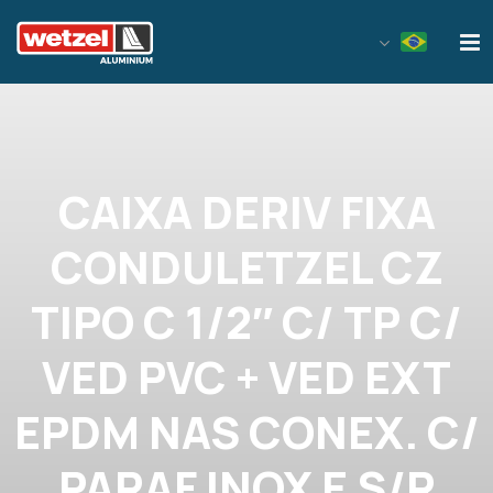
Wetzel Aluminium
CAIXA DERIV FIXA
CONDULETZEL CZ
TIPO C 1/2″ C/ TP C/
VED PVC + VED EXT
EPDM NAS CONEX. C/
PARAF INOX E S/R