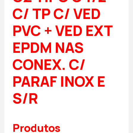
C/ TP C/ VED
PVC + VED EXT
EPDM NAS
CONEX. C/
PARAF INOX E
S/R
Produtos