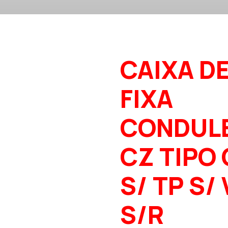
CAIXA D
FIXA
CONDUL
CZ TIPO 
S/ TP S/
S/R