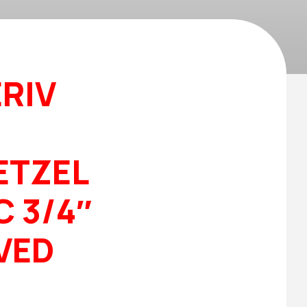
ERIV
ETZEL
C 3/4″
 VED