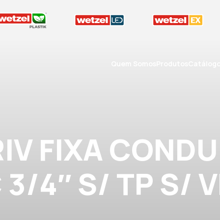
Quem Somos
Produtos
Catálog
RIV FIXA CONDU
 3/4″ S/ TP S/ 