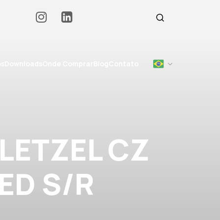
os
Downloads
Onde Comprar
Blog
Contato
LETZEL CZ
VED S/R