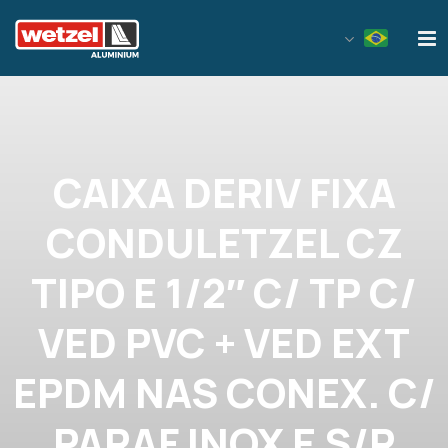
Wetzel Aluminium
CAIXA DERIV FIXA
CONDULETZEL CZ
TIPO E 1/2″ C/ TP C/
VED PVC + VED EXT
EPDM NAS CONEX. C/
PARAF INOX E S/R