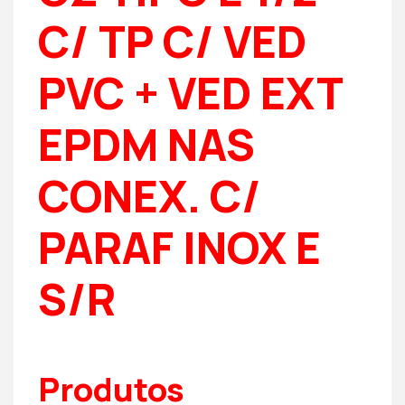
C/ TP C/ VED
PVC + VED EXT
EPDM NAS
CONEX. C/
PARAF INOX E
S/R
Produtos