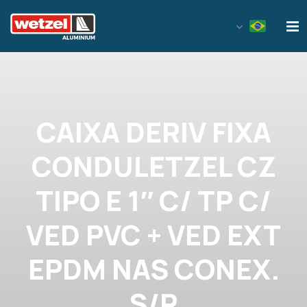
Wetzel Aluminium
CAIXA DERIV FIXA
CONDULETZEL CZ
TIPO E 1″ C/ TP C/
VED PVC + VED EXT
EPDM NAS CONEX.
S/R