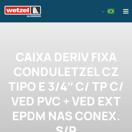
Wetzel Aluminium
CAIXA DERIV FIXA
CONDULETZEL CZ
TIPO E 3/4″ C/ TP C/
VED PVC + VED EXT
EPDM NAS CONEX.
S/R