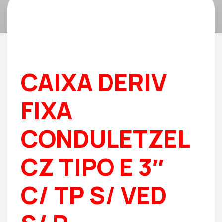
CAIXA DERIV
FIXA
CONDULETZEL
CZ TIPO E 3″
C/ TP S/ VED