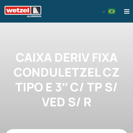
Wetzel Aluminium
CAIXA DERIV FIXA
CONDULETZEL CZ
TIPO E 3″ C/ TP S/
VED S/ R