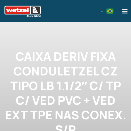
Wetzel Aluminium
CAIXA DERIV FIXA
CONDULETZEL CZ
TIPO LB 1.1/2″ C/ TP
C/ VED PVC + VED
EXT TPE NAS CONEX.
S/R