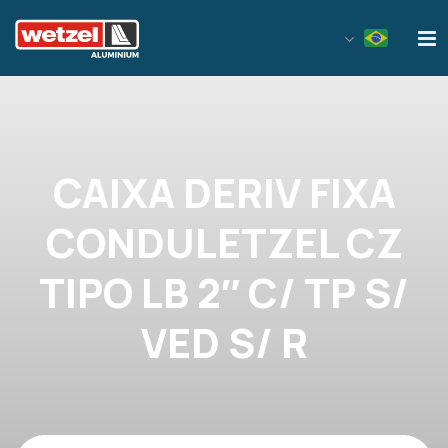
Wetzel Aluminium
CAIXA DERIV FIXA
CONDULETZEL CZ
TIPO LB 2″ C/ TP S/
VED S/ R