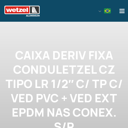
Wetzel Aluminium
CAIXA DERIV FIXA
CONDULETZEL CZ
TIPO LR 1/2″ C/ TP C/
VED PVC + VED EXT
EPDM NAS CONEX.
S/R