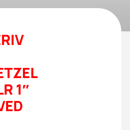
ERIV
ETZEL
LR 1″
 VED