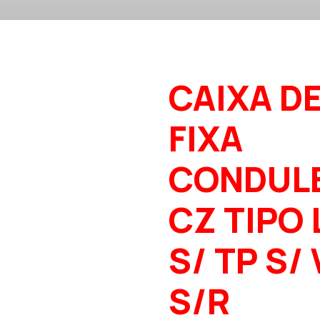
CAIXA D
FIXA
CONDUL
CZ TIPO 
S/ TP S/
S/R