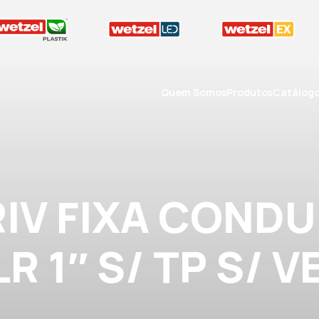
Quem Somos
Produtos
Catálog
RIV FIXA CONDU
LR 1″ S/ TP S/ V