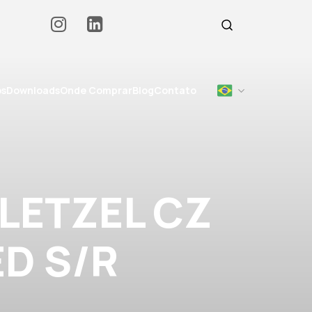
os
Downloads
Onde Comprar
Blog
Contato
LETZEL CZ
ED S/R