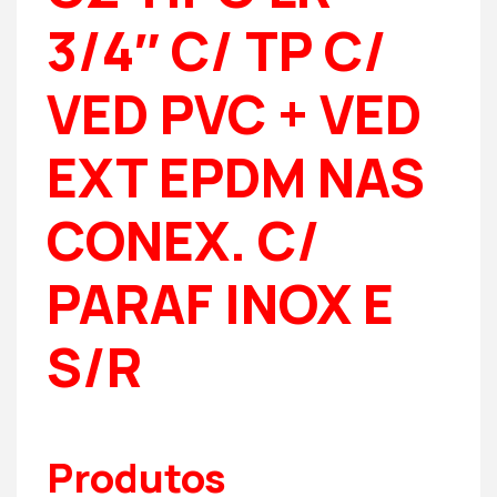
3/4″ C/ TP C/
VED PVC + VED
EXT EPDM NAS
CONEX. C/
PARAF INOX E
S/R
Produtos