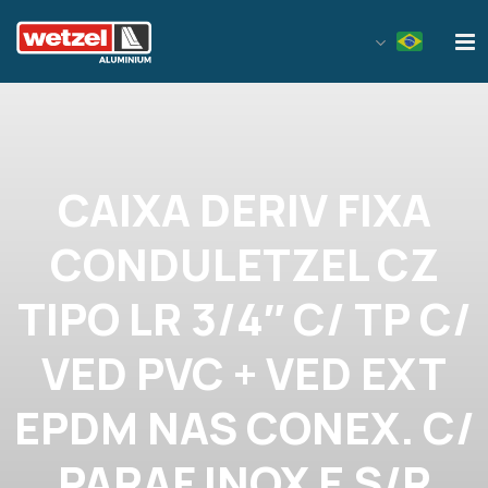
Wetzel Aluminium
CAIXA DERIV FIXA
CONDULETZEL CZ
TIPO LR 3/4″ C/ TP C/
VED PVC + VED EXT
EPDM NAS CONEX. C/
PARAF INOX E S/R