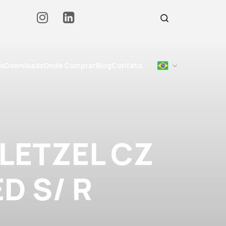
os
Downloads
Onde Comprar
Blog
Contato
LETZEL CZ
ED S/ R