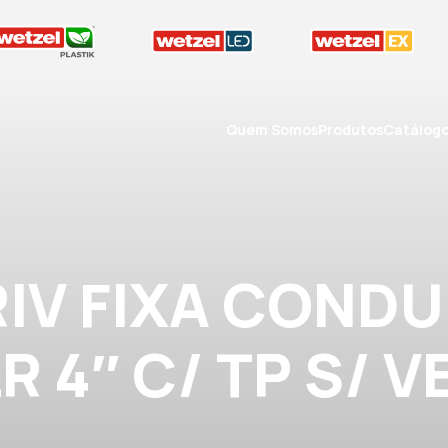
Quem Somos
Produtos
Catálog
RIV FIXA CONDU
R 4″ C/ TP S/ V