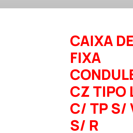
CAIXA D
FIXA
CONDUL
CZ TIPO 
C/ TP S/
S/ R