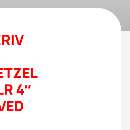
ERIV
ETZEL
LR 4″
 VED