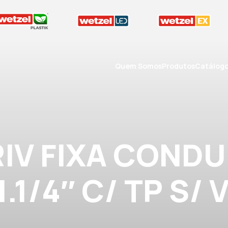
Quem Somos
Produtos
Catálog
RIV FIXA CONDU
1.1/4″ C/ TP S/ 