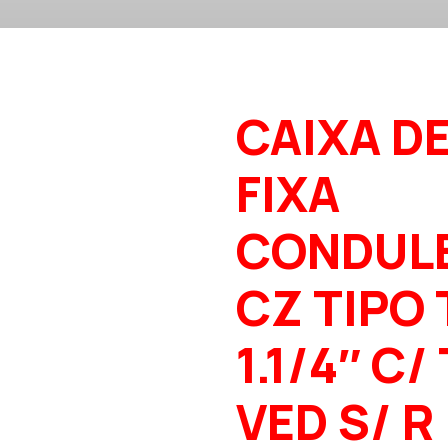
CAIXA D
FIXA
CONDUL
CZ TIPO 
1.1/4″ C/
VED S/ R