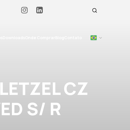
os
Downloads
Onde Comprar
Blog
Contato
LETZEL CZ
VED S/ R