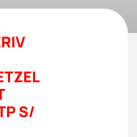
ERIV
ETZEL
T
 TP S/