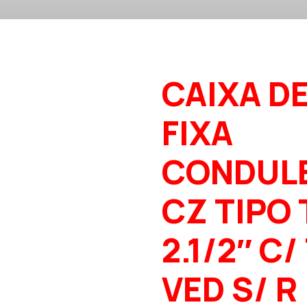
CAIXA D
FIXA
CONDUL
CZ TIPO 
2.1/2″ C/
VED S/ R