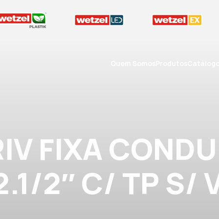
Quem Somos
Produtos
Catálog
RIV FIXA CONDU
2.1/2″ C/ TP S/ 