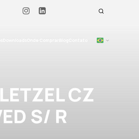
os
Downloads
Onde Comprar
Blog
Contato
LETZEL CZ
VED S/ R