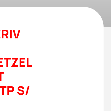
ERIV
ETZEL
T
 TP S/