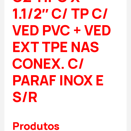
1.1/2″ C/ TP C/
VED PVC + VED
EXT TPE NAS
CONEX. C/
PARAF INOX E
S/R
Produtos