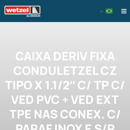
Wetzel Aluminium
CAIXA DERIV FIXA
CONDULETZEL CZ
TIPO X 1.1/2″ C/ TP C/
VED PVC + VED EXT
TPE NAS CONEX. C/
PARAF INOX E S/R