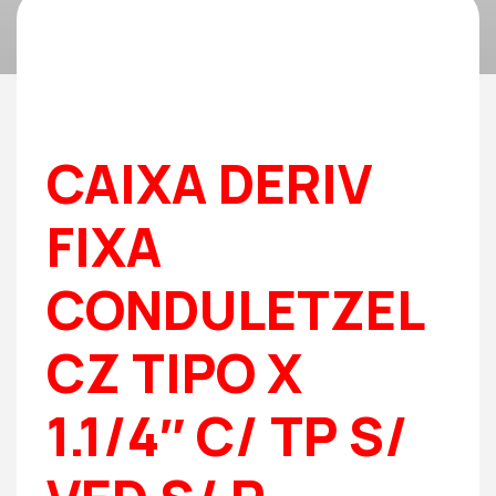
CAIXA DERIV
FIXA
CONDULETZEL
CZ TIPO X
1.1/4″ C/ TP S/