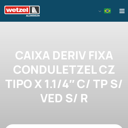
Wetzel Aluminium
CAIXA DERIV FIXA
CONDULETZEL CZ
TIPO X 1.1/4″ C/ TP S/
VED S/ R