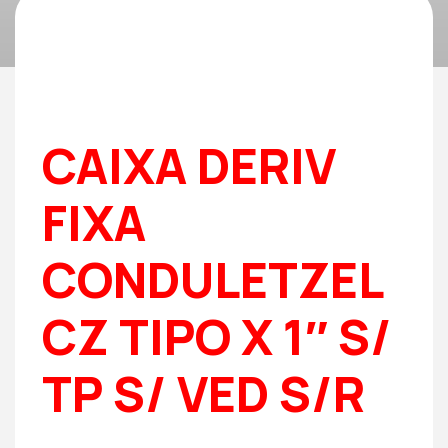
CAIXA DERIV
FIXA
CONDULETZEL
CZ TIPO X 1″ S/
TP S/ VED S/R