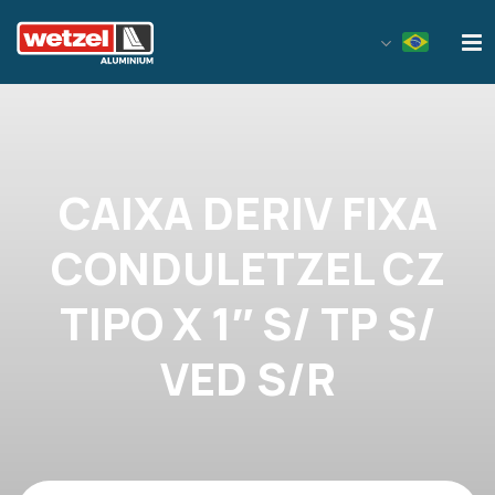
Wetzel Aluminium
CAIXA DERIV FIXA
CONDULETZEL CZ
TIPO X 1″ S/ TP S/
VED S/R