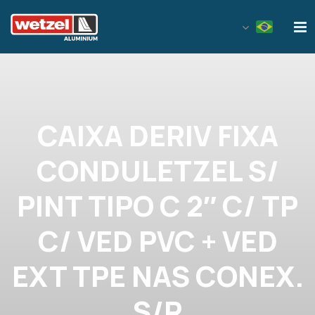
Wetzel Aluminium
CAIXA DERIV FIXA
CONDULETZEL S/
PINT TIPO C 2″ C/ TP
C/ VED PVC + VED
EXT TPE NAS CONEX.
S/R