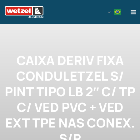
Wetzel Aluminium
CAIXA DERIV FIXA
CONDULETZEL S/
PINT TIPO LB 2″ C/ TP
C/ VED PVC + VED
EXT TPE NAS CONEX.
S/R