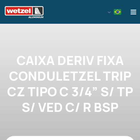
Wetzel Aluminium
CAIXA DERIV FIXA
CONDULETZEL TRIP
CZ TIPO C 3/4” S/ TP
S/ VED C/ R BSP