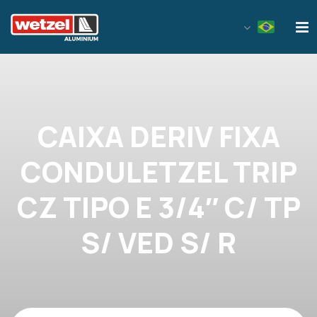
Wetzel Aluminium
CAIXA DERIV FIXA
CONDULETZEL TRIP
CZ TIPO E 3/4″ C/ TP
S/ VED S/ R