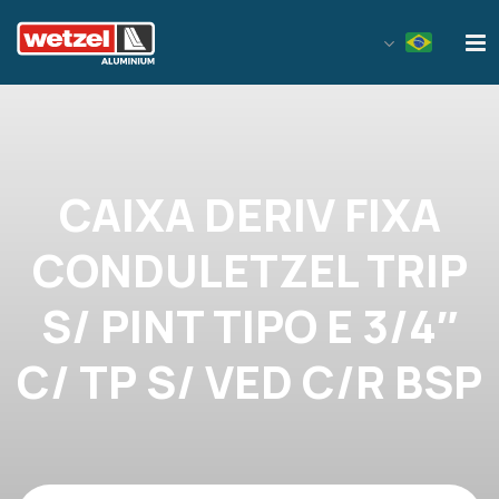
Wetzel Aluminium
CAIXA DERIV FIXA
CONDULETZEL TRIP
S/ PINT TIPO E 3/4″
C/ TP S/ VED C/R BSP