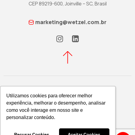
CEP 89219-600, Joinville – SC, Brasil
marketing@wetzel.com.br
Utilizamos cookies para oferecer melhor
Utilizamos cookies para oferecer melhor
experiência, melhorar o desempenho, analisar
experiência, melhorar o desempenho, analisar
Política de Privacidade
como você interage em nosso site e
como você interage em nosso site e
WETZEL S/A © 2026
personalizar conteúdo.
personalizar conteúdo.
Recusar Cookies
Recusar Cookies
Aceitar Cookies
Aceitar Cookies