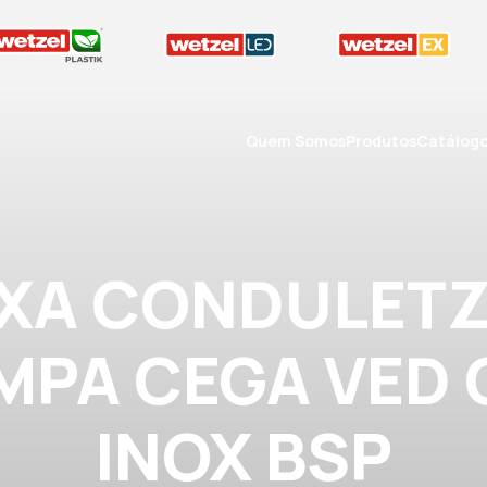
Quem Somos
Produtos
Catálog
IXA CONDULETZ
AMPA CEGA VED
INOX BSP