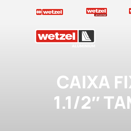
Wetzel Aluminium
CAIXA F
1.1/2″ T