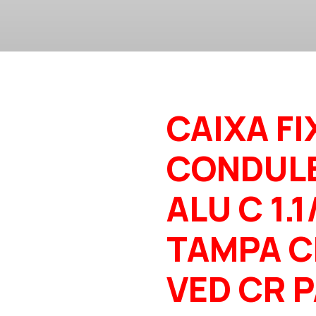
CAIXA FI
CONDUL
ALU C 1.1
TAMPA C
VED CR 