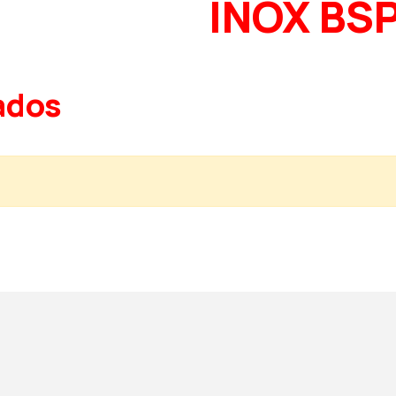
INOX BS
ados