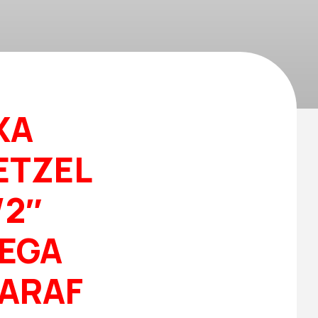
XA
ETZEL
/2″
EGA
PARAF