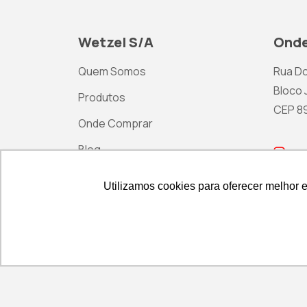
Wetzel S/A
Onde
Quem Somos
Rua Do
Bloco J
Produtos
CEP 892
Onde Comprar
Blog
ma
Contato
Utilizamos cookies para oferecer melhor 
Utilizamos cookies para oferecer melhor 