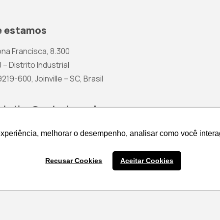
 estamos
na Francisca, 8.300
 – Distrito Industrial
19-600, Joinville – SC, Brasil
rketing@wetzel.com.br
experiência, melhorar o desempenho, analisar como você intera
experiência, melhorar o desempenho, analisar como você intera
Recusar Cookies
Recusar Cookies
Aceitar Cookies
Aceitar Cookies
Cotação de Produtos
Política 
Nenhum produto na cesta