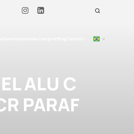
os
Downloads
Onde Comprar
Blog
Contato
EL ALU C
 CR PARAF