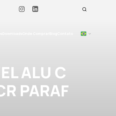
os
Downloads
Onde Comprar
Blog
Contato
EL ALU C
 CR PARAF