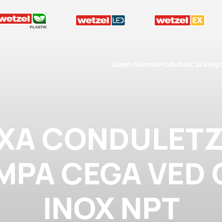
Quem Somos
Produtos
Catálog
IXA CONDULETZ
AMPA CEGA VED
INOX NPT