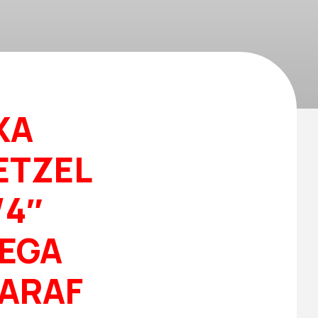
XA
ETZEL
/4″
EGA
PARAF