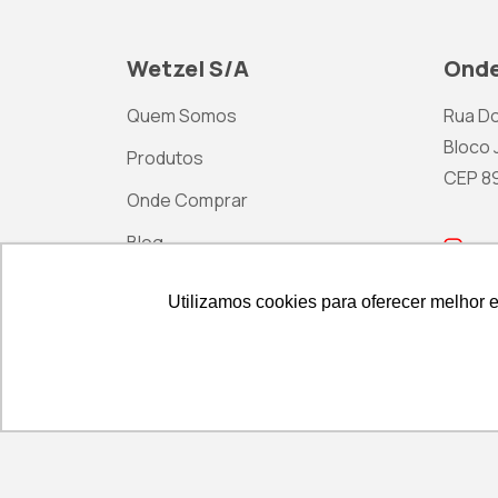
Wetzel S/A
Onde
Quem Somos
Rua Do
Bloco J
Produtos
CEP 892
Onde Comprar
Blog
ma
Contato
Utilizamos cookies para oferecer melhor 
Utilizamos cookies para oferecer melhor 