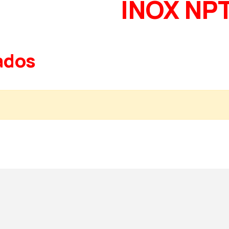
INOX NP
ados