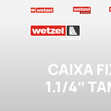
Wetzel Aluminium
CAIXA F
1.1/4″ T