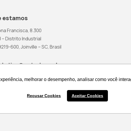
 estamos
na Francisca, 8.300
 – Distrito Industrial
19-600, Joinville – SC, Brasil
rketing@wetzel.com.br
experiência, melhorar o desempenho, analisar como você intera
experiência, melhorar o desempenho, analisar como você intera
Recusar Cookies
Recusar Cookies
Aceitar Cookies
Aceitar Cookies
Cotação de Produtos
Política 
Nenhum produto na cesta