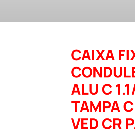
CAIXA FI
CONDUL
ALU C 1.1
TAMPA C
VED CR 