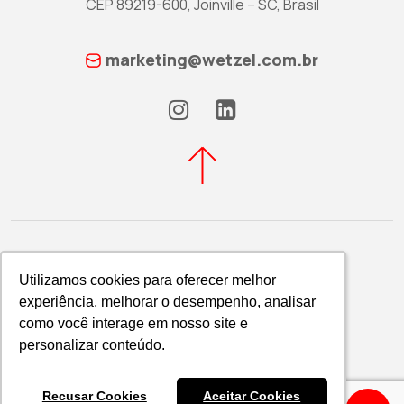
CEP 89219-600, Joinville – SC, Brasil
marketing@wetzel.com.br
Utilizamos cookies para oferecer melhor
Utilizamos cookies para oferecer melhor
experiência, melhorar o desempenho, analisar
experiência, melhorar o desempenho, analisar
Política de Privacidade
como você interage em nosso site e
como você interage em nosso site e
WETZEL S/A © 2026
personalizar conteúdo.
personalizar conteúdo.
Recusar Cookies
Recusar Cookies
Aceitar Cookies
Aceitar Cookies