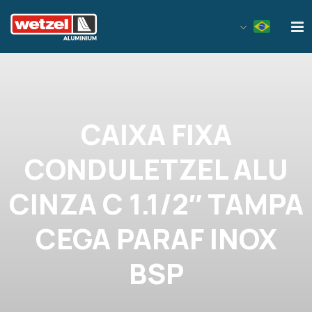
Wetzel Aluminium
CAIXA FIXA
CONDULETZEL ALU
CINZA C 1.1/2″ TAMPA
CEGA PARAF INOX
BSP