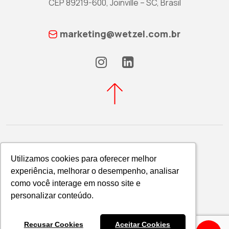
CEP 89219-600, Joinville – SC, Brasil
marketing@wetzel.com.br
Utilizamos cookies para oferecer melhor
Utilizamos cookies para oferecer melhor
experiência, melhorar o desempenho, analisar
experiência, melhorar o desempenho, analisar
Política de Privacidade
como você interage em nosso site e
como você interage em nosso site e
WETZEL S/A © 2026
personalizar conteúdo.
personalizar conteúdo.
Recusar Cookies
Recusar Cookies
Aceitar Cookies
Aceitar Cookies