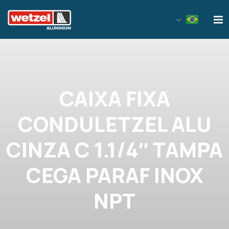
Wetzel Aluminium
CAIXA FIXA
CONDULETZEL ALU
CINZA C 1.1/4″ TAMPA
CEGA PARAF INOX
NPT