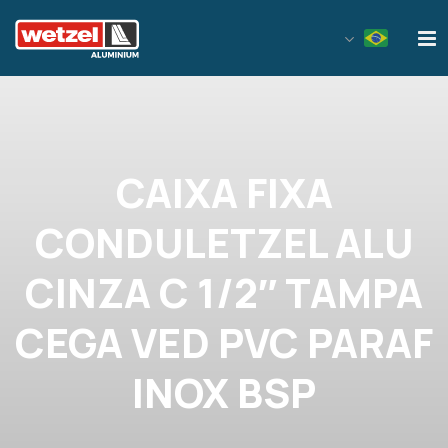
Wetzel Aluminium
CAIXA FIXA
CONDULETZEL ALU
CINZA C 1/2″ TAMPA
CEGA VED PVC PARAF
INOX BSP