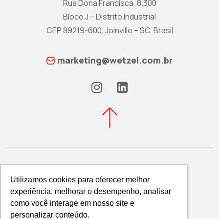
Rua Dona Francisca, 8.300
Bloco J – Distrito Industrial
CEP 89219-600, Joinville – SC, Brasil
marketing@wetzel.com.br
Utilizamos cookies para oferecer melhor
Utilizamos cookies para oferecer melhor
experiência, melhorar o desempenho, analisar
experiência, melhorar o desempenho, analisar
Política de Privacidade
como você interage em nosso site e
como você interage em nosso site e
WETZEL S/A © 2026
personalizar conteúdo.
personalizar conteúdo.