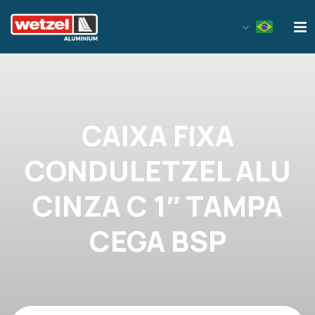
Wetzel Aluminium
CAIXA FIXA
CONDULETZEL ALU
CINZA C 1″ TAMPA
CEGA BSP