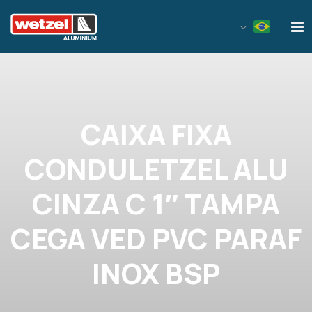
Wetzel Aluminium
CAIXA FIXA
CONDULETZEL ALU
CINZA C 1″ TAMPA
CEGA VED PVC PARAF
INOX BSP