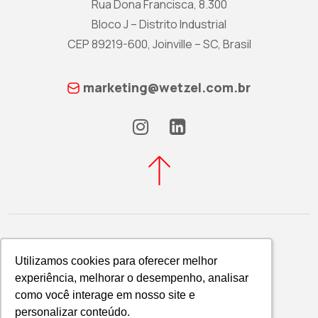
Rua Dona Francisca, 8.300
Bloco J – Distrito Industrial
CEP 89219-600, Joinville – SC, Brasil
marketing@wetzel.com.br
Utilizamos cookies para oferecer melhor
Utilizamos cookies para oferecer melhor
experiência, melhorar o desempenho, analisar
experiência, melhorar o desempenho, analisar
Política de Privacidade
como você interage em nosso site e
como você interage em nosso site e
WETZEL S/A © 2026
personalizar conteúdo.
personalizar conteúdo.