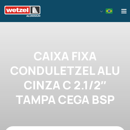
Wetzel Aluminium
CAIXA FIXA
CONDULETZEL ALU
CINZA C 2.1/2″
TAMPA CEGA BSP