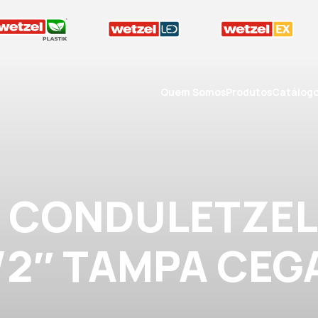
Quem Somos
Produtos
Catálog
A CONDULETZEL
1/2″ TAMPA CEG