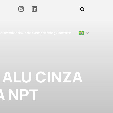
os
Downloads
Onde Comprar
Blog
Contato
 ALU CINZA
A NPT