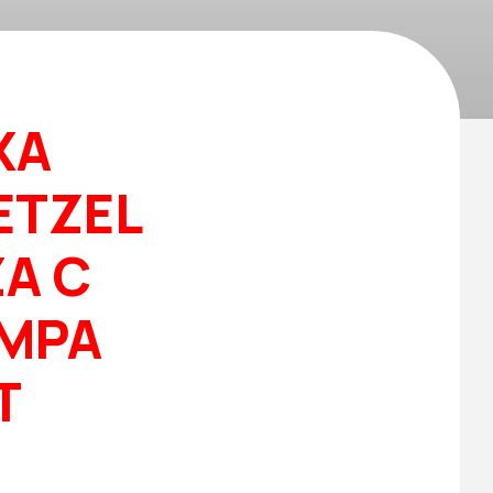
XA
ETZEL
ZA C
AMPA
T