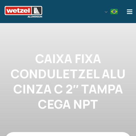
Wetzel Aluminium
CAIXA FIXA
CONDULETZEL ALU
CINZA C 2″ TAMPA
CEGA NPT