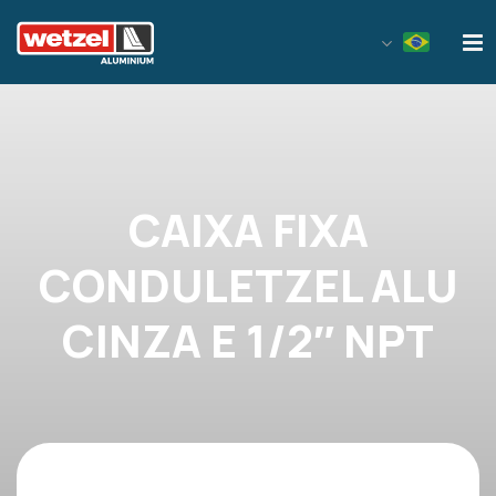
Wetzel Aluminium
CAIXA FIXA
CONDULETZEL ALU
CINZA E 1/2″ NPT