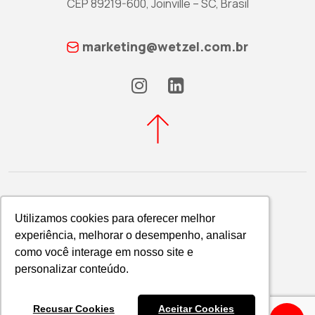
CEP 89219-600, Joinville – SC, Brasil
marketing@wetzel.com.br
Utilizamos cookies para oferecer melhor
Utilizamos cookies para oferecer melhor
experiência, melhorar o desempenho, analisar
experiência, melhorar o desempenho, analisar
Política de Privacidade
como você interage em nosso site e
como você interage em nosso site e
WETZEL S/A © 2026
personalizar conteúdo.
personalizar conteúdo.
Recusar Cookies
Recusar Cookies
Aceitar Cookies
Aceitar Cookies