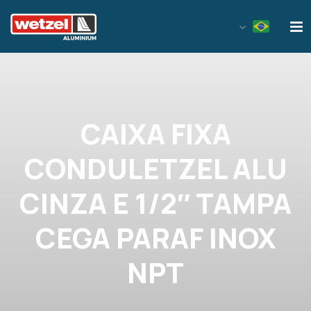
Wetzel Aluminium
CAIXA FIXA
CONDULETZEL ALU
CINZA E 1/2″ TAMPA
CEGA PARAF INOX
NPT