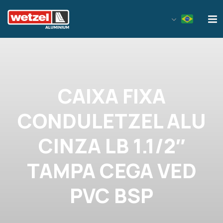
Wetzel Aluminium
CAIXA FIXA
CONDULETZEL ALU
CINZA LB 1.1/2″
TAMPA CEGA VED
PVC BSP