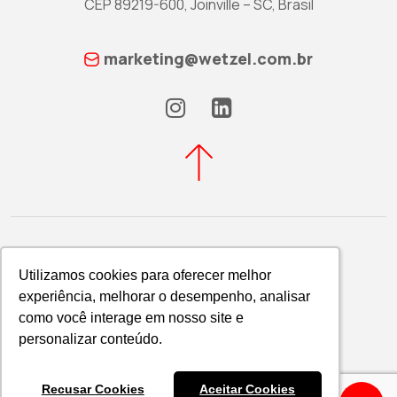
CEP 89219-600, Joinville – SC, Brasil
marketing@wetzel.com.br
Utilizamos cookies para oferecer melhor
Utilizamos cookies para oferecer melhor
experiência, melhorar o desempenho, analisar
experiência, melhorar o desempenho, analisar
Política de Privacidade
como você interage em nosso site e
como você interage em nosso site e
WETZEL S/A © 2026
personalizar conteúdo.
personalizar conteúdo.
Recusar Cookies
Recusar Cookies
Aceitar Cookies
Aceitar Cookies